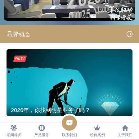
品牌动态
2026年，你找到明星业务了吗？
OKR，你的企业用对了
从“全职救火”到“组织设计”
吗？
——一位总经理的觉醒与
顾问导师
产品服务
联系我们
经典案例
关于我们