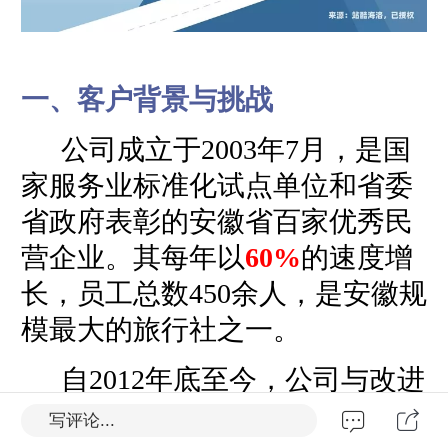
一、客户背景与挑战
公司成立于
2003
年
7
月，是国
家服务业标准化试点单位和省委
省政府表彰的安徽省百家优秀民
营企业。其每年以
60%
的速度增
长，员工总数
450
余人，是安徽规
模最大的旅行社之一。
自
2012
年底至今，公司与改进
咨询进行多次合作。本项目皆在
写评论...